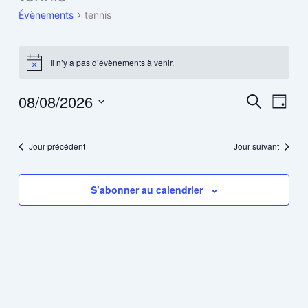
for
Évènements
tennis
8
août
2026
Il n’y a pas d’évènements à venir.
Notice
08/08/2026
Recherche
Navig
Recherche
Jour
et
de
Sélectionnez
navigation
vues
une
date.
Jour précédent
Jour suivant
de
Évène
vues
Évènements
S’abonner au calendrier