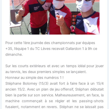
Pour cette 1ère journée des championnats par équipes
+35, l’équipe 1 du TC Lèves recevait Gallardon 1 à 9h ce
dimanche.
Sur les courts extérieurs et avec un temps idéal pour jouer
au tennis, les deux premiers simples se lançaient.
Honneur au simple des numéros 1 !
Stéphane Bolomey (15/3) avait fort à faire face à un 15/4
ancien 15/2. Avec un plan de jeu offensif, Stéphan débutait
bien la partie sur son service. Malheureusement, en face, la
machine commençait à se régler et les passing-shots
fusaient, notamment en revers. Stéphan ne se laissait pas