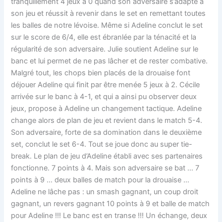
tranquillement 4 jeux à 0 quand son adversaire s’adapte à
son jeu et réussit à revenir dans le set en remettant toutes
les balles de notre lévoise. Même si Adeline conclut le set
sur le score de 6/4, elle est ébranlée par la ténacité et la
régularité de son adversaire. Julie soutient Adeline sur le
banc et lui permet de ne pas lâcher et de rester combative.
Malgré tout, les chops bien placés de la drouaise font
déjouer Adeline qui finit par être menée 5 jeux à 2. Cécile
arrivée sur le banc à 4-1, et qui a ainsi pu observer deux
jeux, propose à Adeline un changement tactique. Adeline
change alors de plan de jeu et revient dans le match 5-4.
Son adversaire, forte de sa domination dans le deuxième
set, conclut le set 6-4. Tout se joue donc au super tie-
break. Le plan de jeu d’Adeline établi avec ses partenaires
fonctionne. 7 points à 4. Mais son adversaire se bat … 7
points à 9 … deux balles de match pour la drouaise …
Adeline ne lâche pas : un smash gagnant, un coup droit
gagnant, un revers gagnant 10 points à 9 et balle de match
pour Adeline !!! Le banc est en transe !!! Un échange, deux