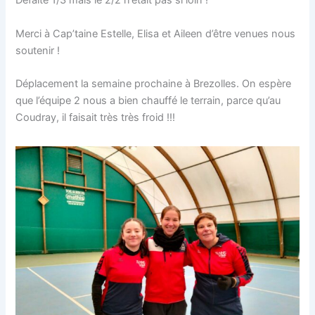
Défaite 1/3 mais le 2/2 n’était pas si loin !
Merci à Cap’taine Estelle, Elisa et Aileen d’être venues nous
soutenir !
Déplacement la semaine prochaine à Brezolles. On espère
que l’équipe 2 nous a bien chauffé le terrain, parce qu’au
Coudray, il faisait très très froid !!!