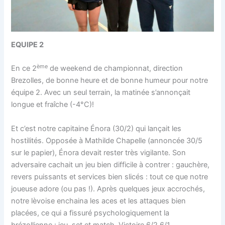
EQUIPE 2
ème
En ce 2
de weekend de championnat, direction
Brezolles, de bonne heure et de bonne humeur pour notre
équipe 2. Avec un seul terrain, la matinée s’annonçait
longue et fraîche (-4°C)!
Et c’est notre capitaine Énora (30/2) qui lançait les
hostilités. Opposée à Mathilde Chapelle (annoncée 30/5
sur le papier), Énora devait rester très vigilante. Son
adversaire cachait un jeu bien difficile à contrer : gauchère,
revers puissants et services bien slicés : tout ce que notre
joueuse adore (ou pas !). Après quelques jeux accrochés,
notre lèvoise enchaina les aces et les attaques bien
placées, ce qui a fissuré psychologiquement la
brézollienne : jeu, set et match. Victoire 6/2 6/1.