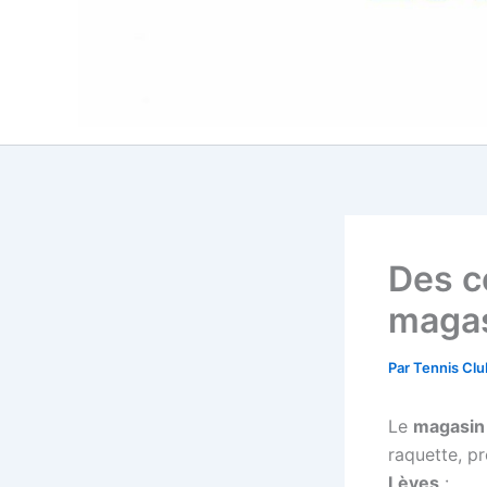
Des c
magas
Par
Tennis Clu
Le
magasin 
raquette, 
Lèves
: