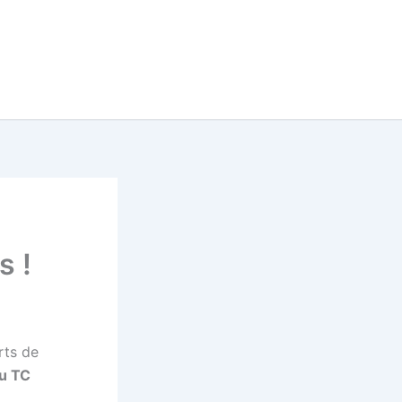
s !
rts de
du TC