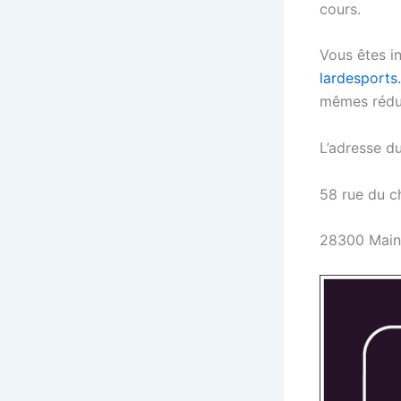
cours.
Vous êtes in
lardesports
mêmes réduct
L’adresse d
58 rue du c
28300 Mainv