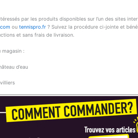
téressés par les produits disponibles sur l’un des sites inte
.com
ou
tennispro.fr
? Suivez la procédure ci-jointe et béné
ions et sans frais de livraison.
u magasin :
hâteau d’eau
illiers