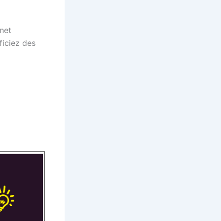
rnet
ficiez des